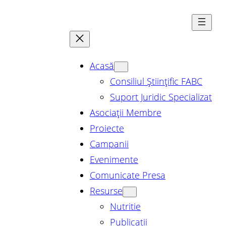
Sari
la
conținut
Acasă
Consiliul Științific FABC
Suport Juridic Specializat
Asociații Membre
Proiecte
Campanii
Evenimente
Comunicate Presa
Resurse
Nutritie
Publicatii