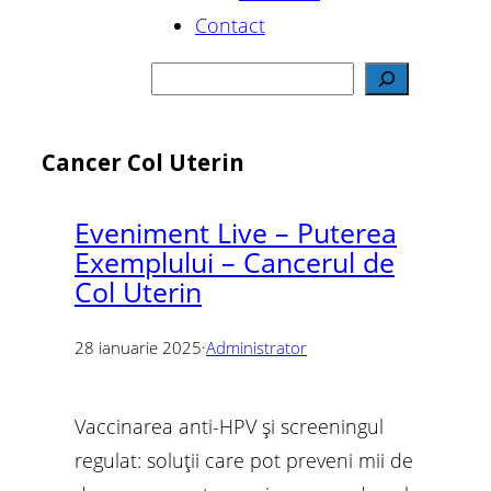
Contact
C
a
u
Cancer Col Uterin
t
ă
Eveniment Live – Puterea
Exemplului – Cancerul de
Col Uterin
28 ianuarie 2025
·
Administrator
Vaccinarea anti-HPV și screeningul
regulat: soluții care pot preveni mii de