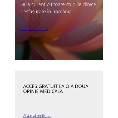
Fii la curent cu toate studiile clinice
desfășurate în România.
Află mai multe →
ACCES GRATUIT LA O A DOUA
OPINIE MEDICALĂ
Află mai multe →