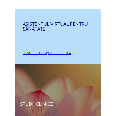
ASISTENTUL VIRTUAL PENTRU
SĂNĂTATE
asistent.aliantapacientilor.ro→
STUDII CLINICE