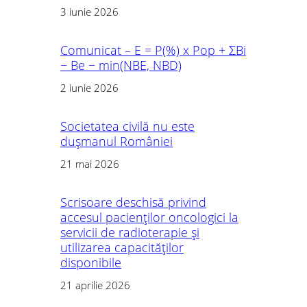
3 iunie 2026
Comunicat – E = P(%) x Pop + ΣBi
− Be − min(NBE, NBD)
2 iunie 2026
Societatea civilă nu este
dușmanul României
21 mai 2026
Scrisoare deschisă privind
accesul pacienților oncologici la
servicii de radioterapie și
utilizarea capacităților
disponibile
21 aprilie 2026