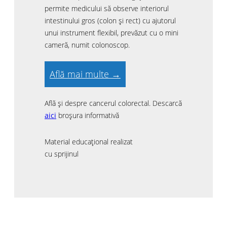
permite medicului să observe interiorul
intestinului gros (colon și rect) cu ajutorul
unui instrument flexibil, prevăzut cu o mini
cameră, numit colonoscop.
Află mai multe →
Află și despre cancerul colorectal. Descarcă
aici
broșura informativă
Material educațional realizat
cu sprijinul