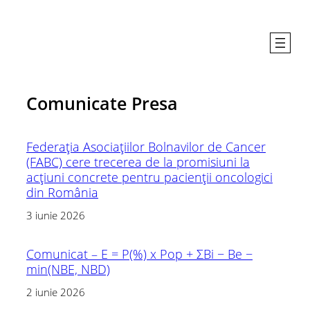
Comunicate Presa
Federația Asociațiilor Bolnavilor de Cancer
(FABC) cere trecerea de la promisiuni la
acțiuni concrete pentru pacienții oncologici
din România
3 iunie 2026
Comunicat – E = P(%) x Pop + ΣBi − Be −
min(NBE, NBD)
2 iunie 2026