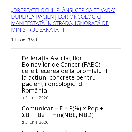
„DREPTATE! OCHII PLÂNȘI CER SĂ TE VADĂ”
DUREREA PACIENȚILOR ONCOLOGICI
MANIFESTATĂ ÎN STRADĂ, IGNORATĂ DE
MINISTRUL SĂNĂTĂȚII!
14 iulie 2023
Federația Asociațiilor
Bolnavilor de Cancer (FABC)
cere trecerea de la promisiuni
la acțiuni concrete pentru
pacienții oncologici din
România
3 iunie 2026
Comunicat – E = P(%) x Pop +
ΣBi − Be − min(NBE, NBD)
2 iunie 2026