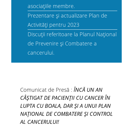
asociațiile membre.
Prezentare și actualizare Plan de
Activități pentru 2023
Discuții referitoare la Planul Național
de Prevenire și Combatere a
cancerului.
Comunicat de Presă :
ÎNCĂ UN AN
CÂȘTIGAT DE PACIENȚII CU CANCER ÎN
LUPTA CU BOALA, DAR ȘI A UNUI PLAN
NAȚIONAL DE COMBATERE ȘI CONTROL
AL CANCERULUI!